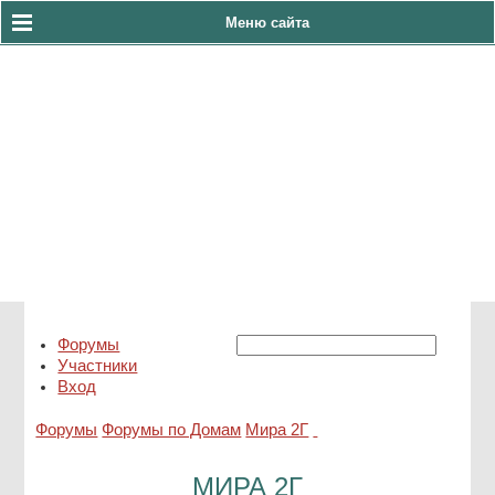
Меню сайта
тел:8(4922)33-60-86
АДС 8(930)830-23-10
Форумы
Участники
Вход
Форумы
Форумы по Домам
Мира 2Г
МИРА 2Г