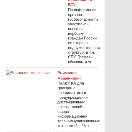
ВСУ!
По информации
органов
госбезопасности
участились
попытки
вербовки
граждан России
со стороны
недружественных
структур, в т.ч.
СБУ. Граждан
обманом и уг
Внимание,
мошенники!
ПАМЯТКА для
граждан о
профилактике и
предупреждении
дистанционных
преступлений в
сфере
информационно-
телекоммуникационных
технологий: Что