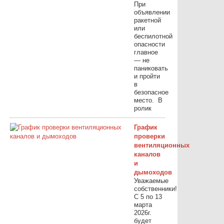
При
объявлении
ракетной
или
беспилотной
опасности
главное
— не
паниковать
и пройти
в
безопасное
место. ⁣ В
ролик
График
проверки
вентиляционных
каналов
и
дымоходов
Уважаемые
собственники!
С 5 по 13
марта
2026г.
будет