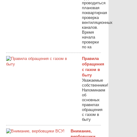
проводиться
плановая
поквартирная
проверка
вентиляционных
каналов.
Время
начала
проверки
по ка
Правила
обращения
с газом в
быту
Уважаемые
собственники!
Напоминаем
об
основных
правилах
обращения
с газом в
быту
Внимание,
вербовщики