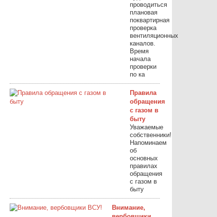
проводиться
плановая
поквартирная
проверка
вентиляционных
каналов.
Время
начала
проверки
по ка
Правила
обращения
с газом в
быту
Уважаемые
собственники!
Напоминаем
об
основных
правилах
обращения
с газом в
быту
Внимание,
вербовщики