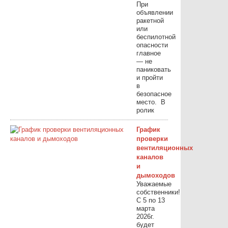
При
объявлении
ракетной
или
беспилотной
опасности
главное
— не
паниковать
и пройти
в
безопасное
место. ⁣ В
ролик
График
проверки
вентиляционных
каналов
и
дымоходов
Уважаемые
собственники!
С 5 по 13
марта
2026г.
будет