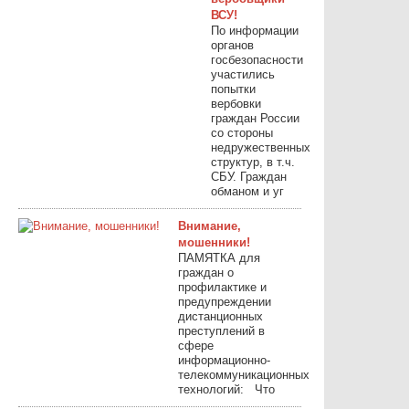
ВСУ!
По информации
органов
госбезопасности
участились
попытки
вербовки
граждан России
со стороны
недружественных
структур, в т.ч.
СБУ. Граждан
обманом и уг
Внимание,
мошенники!
ПАМЯТКА для
граждан о
профилактике и
предупреждении
дистанционных
преступлений в
сфере
информационно-
телекоммуникационных
технологий: Что