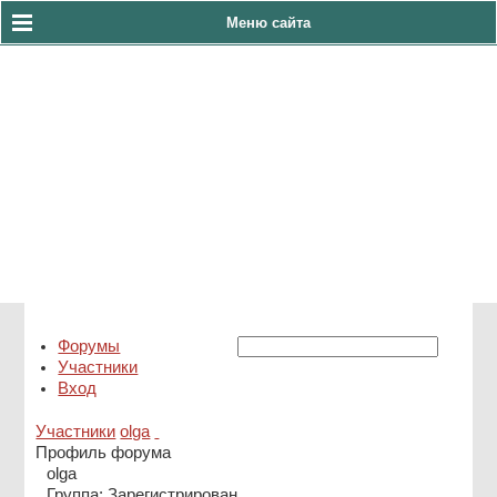
Меню сайта
тел:8(4922)33-60-86
АДС 8(930)830-23-10
Форумы
Участники
Вход
Участники
olga
Профиль форума
olga
Группа: Зарегистрирован