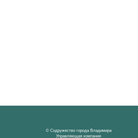
© Содружество города Владимира
Управляющая компания