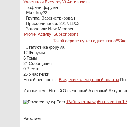
Участники
Ekostroy33
Активность
Профиль форума
Ekostroy33
Группа: Зарегистрирован
Присоединился: 2017/11/02
Заголовок:
New Member
Profile
Activity
Subscriptions
Такой сервис нужен однозначно!!!Экон
Статистика форума
12
Форумы
6
Темы
24
Сообщения
0
В сети
25
Участники
Новейшие посты:
Введение электронной оплаты
Пос
Иконки тем :
Новый
Отвеченный
Активный
Актуальн
Работает на wpForo version 1.
Работает