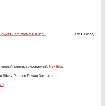
омит много времени и нер...
9 лет назад
ледний зарегистрированный:
Nekitbka
о
Sticky
Решено
Private
Закрыто
3.0