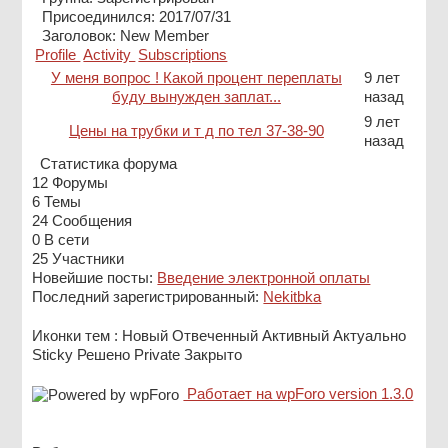
Присоединился: 2017/07/31
Заголовок:
New Member
Profile
Activity
Subscriptions
У меня вопрос ! Какой процент переплаты
9 лет
буду вынужден заплат...
назад
9 лет
Цены на трубки и т д по тел 37-38-90
назад
Статистика форума
12
Форумы
6
Темы
24
Сообщения
0
В сети
25
Участники
Новейшие посты:
Введение электронной оплаты
Последний зарегистрированный:
Nekitbka
Иконки тем :
Новый
Отвеченный
Активный
Актуально
Sticky
Решено
Private
Закрыто
Работает на wpForo version 1.3.0