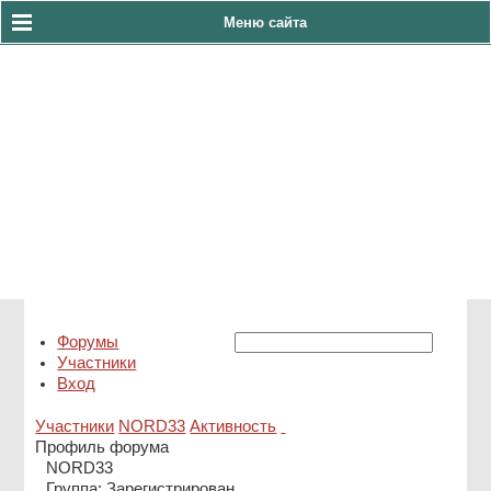
Меню сайта
тел:8(4922)33-60-86
АДС 8(930)830-23-10
Форумы
Участники
Вход
Участники
NORD33
Активность
Профиль форума
NORD33
Группа: Зарегистрирован