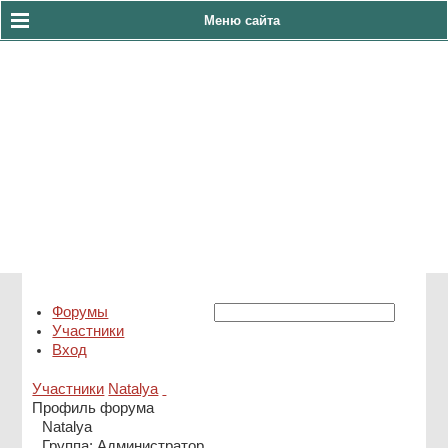
Меню сайта
тел:8(4922)33-60-86
АДС 8(930)830-23-10
Форумы
Участники
Вход
Участники
Natalya
Профиль форума
Natalya
Группа: Администратор