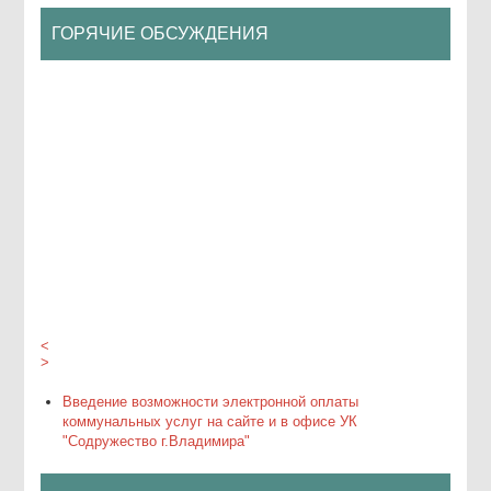
ГОРЯЧИЕ ОБСУЖДЕНИЯ
йте
йте
йте
<
>
Введение возможности электронной оплаты
коммунальных услуг на сайте и в офисе УК
"Содружество г.Владимира"